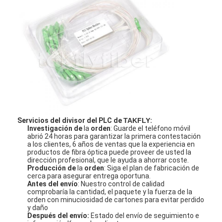
Equipo de herramienta de la fibra óptica
Componentes del P.M. y del poder más elevado
Servicios del divisor del PLC de
TAKFLY
:
Investigación de
la
orden
: Guarde el teléfono móvil
abrió 24 horas para garantizar la primera contestación
a los clientes, 6 años de ventas que la experiencia en
productos de fibra óptica puede proveer de usted la
dirección profesional, que le ayuda a ahorrar coste.
Producción de
la
orden
: Siga el plan de fabricación de
cerca para asegurar entrega oportuna.
Antes del envío
: Nuestro control de calidad
comprobaría la cantidad, el paquete y la fuerza de la
orden con minuciosidad de cartones para evitar perdido
y daño
Después del envío:
Estado del envío de seguimiento e