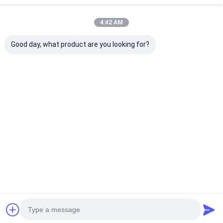
4:42 AM
Good day, what product are you looking for?
Divisor PLC tipo
Rack Mount Fiber
Divisor PLC de 
bloque 1*2, 1*4, 1*8,
Optic PLC Splitter |
óptica de mont
1*16, 1*32, 1*64
Fiber Optic Signal
bastidor |
Distribution For
Distribución d
Huge Selection &
de fibra óptic
Mejor precio
Mejor precio
Mejor pre
Great Prices
PON y FTTH
Inicio
Mapa del Sitio
Desktop Site
Mapa del Sitio
Política de privacidad
Calidad
MPO MTP
Fábrica De China.Copyright © 2026 TAKFLY
COMMUNICATIONS CO., LTD.. All Rights Reserved.