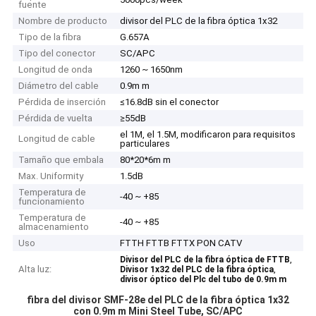
fuente
Nombre de producto
divisor del PLC de la fibra óptica 1x32
Tipo de la fibra
G.657A
Tipo del conector
SC/APC
Longitud de onda
1260 ~ 1650nm
Diámetro del cable
0.9m m
Pérdida de inserción
≤16.8dB sin el conector
Pérdida de vuelta
≥55dB
el 1M, el 1.5M, modificaron para requisitos
Longitud de cable
particulares
Tamaño que embala
80*20*6m m
Max. Uniformity
1.5dB
Temperatura de
-40 ~ +85
funcionamiento
Temperatura de
-40 ~ +85
almacenamiento
Uso
FTTH FTTB FTTX PON CATV
,
Divisor del PLC de la fibra óptica de FTTB
Alta luz:
,
Divisor 1x32 del PLC de la fibra óptica
divisor óptico del Plc del tubo de 0.9m m
fibra del divisor SMF-28e del PLC de la fibra óptica 1x32
con 0.9m m Mini Steel Tube, SC/APC