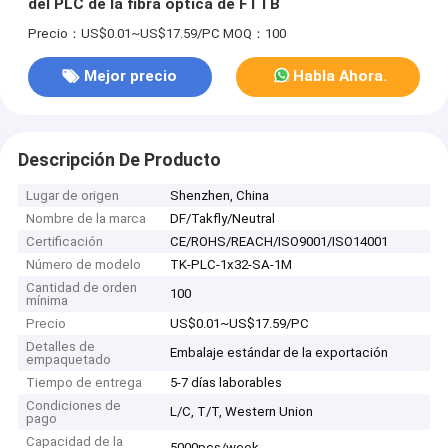
del PLC de la fibra óptica de FTTB
Precio：US$0.01~US$17.59/PC
MOQ：100
Mejor precio
Habla Ahora.
Descripción De Producto
Lugar de origen
Shenzhen, China
Nombre de la marca
DF/Takfly/Neutral
Certificación
CE/ROHS/REACH/ISO9001/ISO14001
Número de modelo
TK-PLC-1x32-SA-1M
Cantidad de orden
100
mínima
Precio
US$0.01~US$17.59/PC
Detalles de
Embalaje estándar de la exportación
empaquetado
Tiempo de entrega
5-7 días laborables
Condiciones de
L/C, T/T, Western Union
pago
Capacidad de la
5000pcs/week