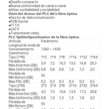
●Diseño compacto
●Buena uniformidad de canal a canal
●Altas confiabilidad y estabilidad
Usos
del divisor del PLC
de
la
fibra óptica
●
Sector de telecomunicación
●PON Syster
●FTTH
●CATV
●Transmisión video
PLC SplitterSpecification de la fibra óptica
Artículo
Parámetro
Longitud de onda de
funcionamiento
1260 ~ 1650
(nanómetro)
Tipo (1*N)
1*2
1*4
1*8
1*16
1*32
1*64
Pérdida de
3,9
7,2
10,3
13,5
16,8
20,3
Max.Insertion (DB)
Max.Uniformity (DB)
0,8
0,8
0,8
1,0
1,5
2,0
Pérdida de
55
Min.Return (DB)
Hogar
Max.PDL (DB)
0,2
0,3
0,3
0,3
0,3
0,5
Tipo (2*N)
2*2
2*4
2*8
2*16
2*32
2*64
Pérdida de
4,2
7,5
10,6
13,9
17,2
20,8
Productos
Max.Insertion (DB)
Max.Uniformity (DB)
0,8
1,0
1,2
1,5
1,8
2,0
Pérdida de
Sobre nosotros
55
Min.Return (DB)