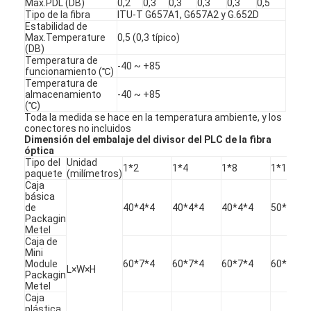
Max.PDL (DB)
0,2
0,3
0,3
0,3
0,3
0,5
Viaje de la fábrica
Tipo de la fibra
ITU-T G657A1, G657A2 y G.652D
Estabilidad de
Max.Temperature
0,5 (0,3 típico)
Control de calidad
(DB)
Temperatura de
-40 ~ +85
funcionamiento (℃)
Éntrenos en contacto con
Temperatura de
almacenamiento
-40 ~ +85
Noticias
(℃)
Toda la medida se hace en la temperatura ambiente, y los
conectores no incluidos
Habla Ahora.
Dimensión del embalaje del divisor del PLC de la fibra
óptica
Tipo del
Unidad
1*2
1*4
1*8
1*16
paquete
(milímetros)
Caja
MPO MTP
básica
de
40*4*4
40*4*4
40*4*4
50*7*4
Packagin
WDM MUX DEMUX
Metel
Caja de
Mini
divisor del plc de la fibra óptica
Module
60*7*4
60*7*4
60*7*4
60*12*4
L×W×H
Packagin
Metel
cable de fribra óptica
Caja
plástica