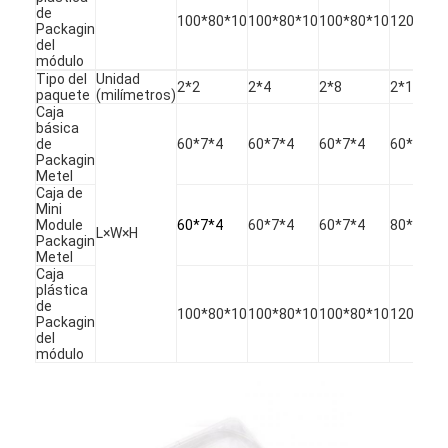
patchcord de la fibra óptica
de
100*80*10
100*80*10
100*80*10
120*80*
Packagin
del
coleta de la fibra óptica
módulo
Tipo del
Unidad
2*2
2*4
2*8
2*16
paquete
(milímetros)
adaptador de la fibra óptica
Caja
básica
conector de la fibra óptica
de
60*7*4
60*7*4
60*7*4
60*7*4
Packagin
Metel
atenuador de la fibra óptica
Caja de
Mini
Module
60*7*4
60*7*4
60*7*4
80*12*4
Caja de la terminación de la fibra óptica
L×W×H
Packagin
Metel
Caja
El panel de remiendo de la fibra óptica
plástica
de
100*80*10
100*80*10
100*80*10
120*80*
Módulo óptico del transmisor-receptor
Packagin
del
módulo
convertidor de los medios de la fibra óptica
Interruptor de la fibra de Ethernet