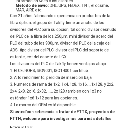
información Keep a los clientes
Método de envío:
DHL, UPS, FEDEX, TNT, el ccsme,
MAR, AIRE etc.
Con 21 años fabricando experiencia en productos de la
fibra óptica, el grupo de Takfly tiene un ancho de los
divisores del PLC para su opción, tal como divisor desnudo
del PLC de la fibra de los 250μm, mini divisor de acero del
PLC del tubo de los 900μm, divisor del PLC de la caja del
ABS, tipo divisor del PLC, divisor del PLC del soporte de
estante, ect del casete de LGX.
Los divisores del PLC de Takfly tienen ventajas abajo:
1. El CE, ROHS, ISO9001, ISO14001 certificó.
2. Alto rendimiento, pérdida de inserción baja.
3. Números de rama de 1x2, 1x4, 1x8, 1x16,….1x128, y 2x2,
2x4, 2x8, 2x16, 2x32, ...... 2x128,
también con 1x3 no
estándar 1x6 1x12 para las opciones.
4.
La marca del OEM está disponible.
Si usted
’
con referencia a tratar de FTTX, proyectos de
FTTH, w
elcome para investigarnos para más detalles.
Etiquetas: