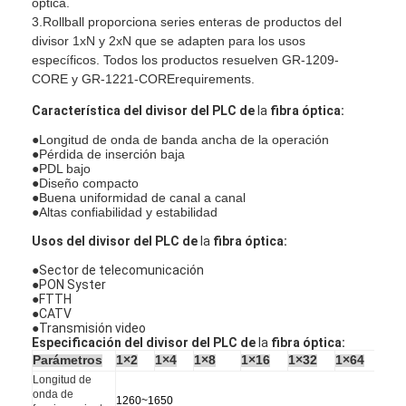
óptica.
3.Rollball proporciona series enteras de productos del
divisor 1xN y 2xN que se adapten para los usos
específicos. Todos los productos resuelven GR-1209-
CORE y GR-1221-CORErequirements.
Característica
del divisor del PLC
de
la
fibra óptica
:
●
Longitud de onda de banda ancha de la operación
●Pérdida de inserción baja
●PDL bajo
●Diseño compacto
●Buena uniformidad de canal a canal
●Altas confiabilidad y estabilidad
Usos
del divisor del PLC
de
la
fibra óptica
:
●
Sector de telecomunicación
●PON Syster
●FTTH
Hogar
●CATV
●Transmisión video
Especificación del divisor del PLC de
Productos
la
fibra óptica:
Parámetros
1×2
1×4
1×8
1×16
1×32
1×64
Longitud de
Sobre nosotros
onda de
1260
~
1650