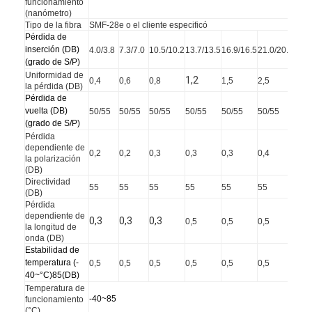
funcionamiento
Viaje de la fábrica
(nanómetro)
Tipo de la fibra
SMF-28e o el cliente especificó
Pérdida de
Control de calidad
inserción (DB)
4.0/3.8
7.3/7.0
10.5/10.2
13.7/13.5
16.9/16.5
21.0/20.5
(
grado de S/P
)
Éntrenos en contacto con
Uniformidad de
1,2
0,4
0,6
0,8
1,5
2,5
la pérdida (DB)
Pérdida de
Noticias
vuelta (DB)
50/55
50/55
50/55
50/55
50/55
50/55
(
grado de S/P
)
Habla Ahora.
Pérdida
dependiente de
0,2
0,2
0,3
0,3
0,3
0,4
la polarización
(DB)
Directividad
55
55
55
55
55
55
(DB)
MPO MTP
Pérdida
dependiente de
0,3
0,3
0,3
0,5
0,5
0,5
la longitud de
WDM MUX DEMUX
onda (DB)
Estabilidad de
divisor del plc de la fibra óptica
temperatura (-
0,5
0,5
0,5
0,5
0,5
0,5
40
~
°C)85(DB)
Temperatura de
cable de fribra óptica
-40
~
85
funcionamiento
(°C)