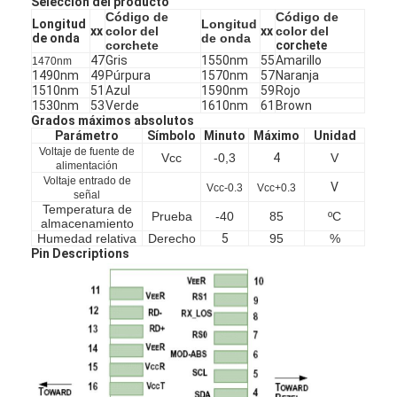
Selección del producto
Código de
Código de
Longitud
Longitud
xx
color del
xx
color del
de onda
de onda
corchete
corchete
47
Gris
1550nm
55
Amarillo
1470nm
1490nm
49
Púrpura
1570nm
57
Naranja
1510nm
51
Azul
1590nm
59
Rojo
1530nm
53
Verde
1610nm
61
Brown
Grados máximos absolutos
Parámetro
Símbolo
Minuto
Máximo
Unidad
Voltaje de fuente de
Vcc
-0,3
4
V
alimentación
Voltaje entrado de
V
Vcc-0.3
Vcc+0.3
señal
Temperatura de
Prueba
-40
85
ºC
almacenamiento
Humedad relativa
Derecho
5
95
%
Pin Descriptions
Hogar
Productos
Sobre nosotros