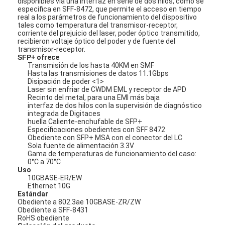
disponibles vía una interfaz en serie de dos hilos, como se
especifica en SFF-8472, que permite el acceso en tiempo
real a los parámetros de funcionamiento del dispositivo
tales como temperatura del transmisor-receptor,
corriente del prejuicio del laser, poder óptico transmitido,
recibieron voltaje óptico del poder y de fuente del
transmisor-receptor.
SFP+
ofrece
Transmisión de los hasta 40KM en SMF
Hasta las transmisiones de datos 11.1Gbps
Disipación de poder <1>
Laser sin enfriar de CWDM EML y receptor de APD
Recinto del metal, para una EMI más baja
interfaz de dos hilos con la supervisión de diagnóstico
integrada de Digitaces
huella Caliente-enchufable de SFP+
Especificaciones obedientes con SFF 8472
Obediente con SFP+ MSA con el conector del LC
Sola fuente de alimentación 3.3V
Gama de temperaturas de funcionamiento del caso:
0°C a 70°C
Uso
10GBASE-ER/EW
Ethernet 10G
Estándar
Obediente a 802.3ae 10GBASE-ZR/ZW
Obediente a SFF-8431
RoHS obediente