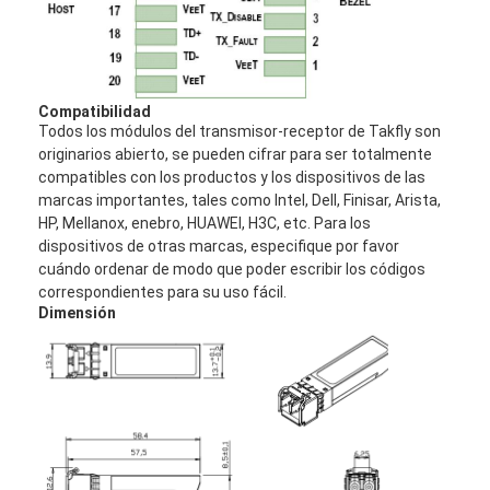
Viaje de la fábrica
Control de calidad
Compatibilidad
Éntrenos en contacto con
Todos los módulos del transmisor-receptor de Takfly son
originarios abierto, se pueden cifrar para ser totalmente
Noticias
compatibles con los productos y los dispositivos de las
marcas importantes, tales como Intel, Dell, Finisar, Arista,
Habla Ahora.
HP, Mellanox, enebro, HUAWEI, H3C, etc. Para los
dispositivos de otras marcas, especifique por favor
cuándo ordenar de modo que poder escribir los códigos
correspondientes para su uso fácil.
MPO MTP
Dimensión
WDM MUX DEMUX
divisor del plc de la fibra óptica
cable de fribra óptica