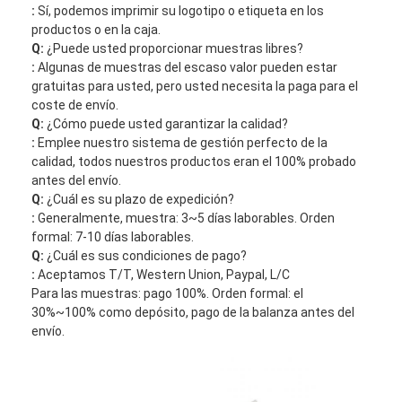
Equipo de herramienta de la fibra óptica
:
Sí, podemos imprimir su logotipo o etiqueta en los
productos o en la caja.
Componentes del P.M. y del poder más elevado
Q:
¿Puede usted proporcionar muestras libres?
:
Algunas de muestras del escaso valor pueden estar
gratuitas para usted, pero usted necesita la paga para el
coste de envío.
Q:
¿Cómo puede usted garantizar la calidad?
:
Emplee nuestro sistema de gestión perfecto de la
calidad, todos nuestros productos eran el 100% probado
antes del envío.
Q:
¿Cuál es su plazo de expedición?
:
Generalmente, muestra: 3~5 días laborables. Orden
formal: 7-10 días laborables.
Q:
¿Cuál es sus condiciones de pago?
:
Aceptamos T/T, Western Union, Paypal, L/C
Para las muestras: pago 100%. Orden formal: el
30%~100% como depósito, pago de la balanza antes del
envío.