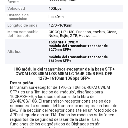
fuente
Velocidad
10Gbps
Distancia de
los 40km
transmisión
Longitud de onda
1270~1610nm
Marca compatible
CISCO, HP, H3C, Ericsson, enebro, Ciena,
del interruptor
Nokia, Rujie, ZTE, Huawei .....
,
16dB SFP+ CWDM
módulo del transmisor-receptor de
1270nm SFP+
Alta luz:
,
módulo del transmisor-receptor de
1610nm SFP+
10G módulo del transmisor-receptor de la base SFP+
CWDM LOS 40KM LOS 60KM LC 16dB 20dB EML DFB
1270~1610nm 10Gbps SFP+
Descripción
El transmisor-receptor de TAKFLY 10G los 40KM CWDM
SFP+ es una “limitación del módulo”, diseñado para
10GBASE-ER, y los usos del canal de la fibra de
2G/4G/8G/10G. El transmisor-receptor consiste en dos
secciones: La sección del transmisor incorpora un laser de
EML. Y la sección del receptor consiste en un fotodiodo de
APD integrado con un TIA. Todos los módulos satisfacen
requisitos de seguridad de laser de la clase I. Las
funciones de los diagnósticos de Digitaces están