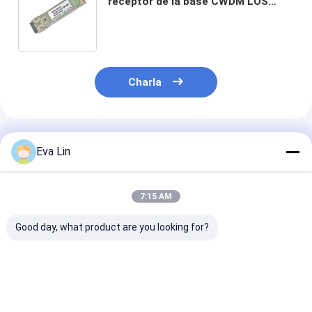
receptor de la base CWDM LOS
40KM LOS 60KM LC 16dB 20dB EML
DFB 1270nm 1610nm 10Gbps SFP+
Charla
Productos Recomendados
Eva Lin
7:15 AM
Good day, what product are you looking for?
Transmisor-
Transceptor óptico
Transceptor ó
receptor óptico de
bidireccional SFP
bidireccional 
TK 400G QSFP-DD
1,25 gbps 20km LC
centros de dat
LR4 CWDM el 10KM
Reach
FTTX