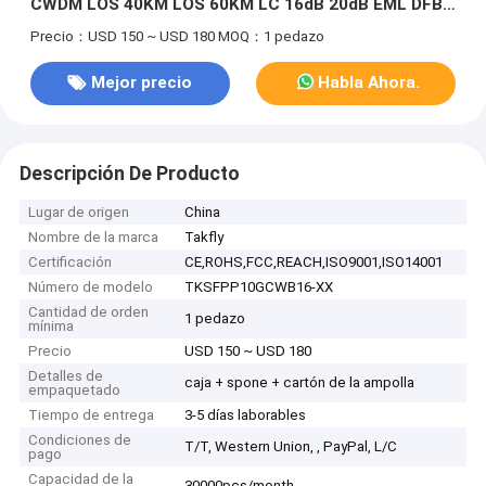
CWDM LOS 40KM LOS 60KM LC 16dB 20dB EML DFB
1270nm 1610nm 10Gbps SFP+
Precio：USD 150 ~ USD 180
MOQ：1 pedazo
Mejor precio
Habla Ahora.
Descripción De Producto
Lugar de origen
China
Nombre de la marca
Takfly
Certificación
CE,ROHS,FCC,REACH,ISO9001,ISO14001
Número de modelo
TKSFPP10GCWB16-XX
Cantidad de orden
1 pedazo
mínima
Precio
USD 150 ~ USD 180
Detalles de
caja + spone + cartón de la ampolla
empaquetado
Tiempo de entrega
3-5 días laborables
Condiciones de
T/T, Western Union, , PayPal, L/C
pago
Capacidad de la
30000pcs/month