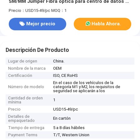
SM/MM Jumper Fibra óptica para centro de datos AI
FTTX Telecom
Precio：USD15-49/pc
MOQ：1
Mejor precio
Habla Ahora.
Descripción De Producto
Lugar de origen
China.
Nombre de la marca
OEM
Certificación
ISO, CE RoHS
En el caso de los vehículos de la
Número de modelo
categoría M1 y M2, los requisitos de
seguridad se aplicarán a los
Cantidad de orden
1
mínima
Precio
USD15-49/pc
Detalles de
En cartón
empaquetado
Tiempo de entrega
5 a 8 días hábiles
Payment Terms
T/T, Western Union