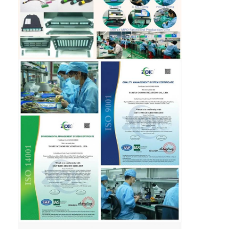
patchcord de la fibra óptica
coleta de la fibra óptica
adaptador de la fibra óptica
conector de la fibra óptica
atenuador de la fibra óptica
Caja de la terminación de la fibra óptica
El panel de remiendo de la fibra óptica
Módulo óptico del transmisor-receptor
convertidor de los medios de la fibra óptica
Interruptor de la fibra de Ethernet