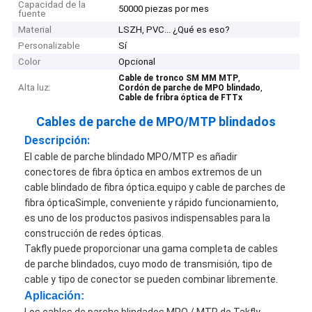
Capacidad de la
50000 piezas por mes
fuente
Material
LSZH, PVC... ¿Qué es eso?
Personalizable
Sí
Color
Opcional
,
Cable de tronco SM MM MTP
Alta luz:
,
Cordón de parche de MPO blindado
Cable de fribra óptica de FTTx
Cables de parche de MPO/MTP blindados
Descripción:
El cable de parche blindado MPO/MTP es añadir
conectores de fibra óptica en ambos extremos de un
cable blindado de fibra óptica.equipo y cable de parches de
fibra ópticaSimple, conveniente y rápido funcionamiento,
es uno de los productos pasivos indispensables para la
construcción de redes ópticas.
Takfly puede proporcionar una gama completa de cables
de parche blindados, cuyo modo de transmisión, tipo de
cable y tipo de conector se pueden combinar libremente.
Aplicación:
Los cables de parche blindados MPO / MTP de Takfly