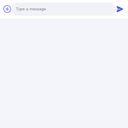
Photo
Video Call
Audio Call
Calificaciones Y Reseñas
Calificaciones Y Reseñas
Calificación General
5.0