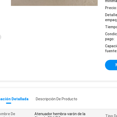
mínima
Precio
Detall
empaq
Tiempo
Condic
pago:
Capaci
fuente
ación Detallada
Descripción De Producto
ombre De
Atenuador hembra-varón de la
Tipo D