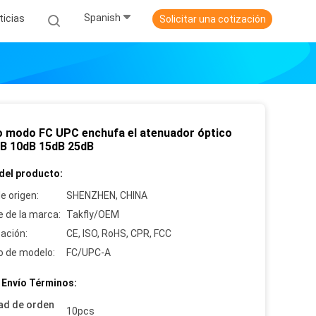
Spanish
ticias
Solicitar una cotización
lo modo FC UPC enchufa el atenuador óptico
5dB 10dB 15dB 25dB
del producto:
e origen:
SHENZHEN, CHINA
 de la marca:
Takfly/OEM
cación:
CE, ISO, RoHS, CPR, FCC
 de modelo:
FC/UPC-A
 Envío Términos:
ad de orden
10pcs