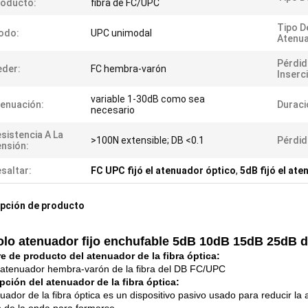
roducto:
fibra de FC/UPC
Tipo D
odo:
UPC unimodal
Atenua
Pérdid
der:
FC hembra-varón
Inserc
variable 1-30dB como sea
enuación:
Duraci
necesario
sistencia A La
>100N extensible; DB <0.1
Pérdid
nsión:
saltar:
FC UPC fijó el atenuador óptico
,
5dB fijó el at
pción de producto
olo atenuador fijo enchufable 5dB 10dB 15dB 25dB d
 de producto del atenuador de la fibra óptica:
 atenuador hembra-varón de la fibra del DB FC/UPC
pción del atenuador de la fibra óptica:
uador de la fibra óptica es un dispositivo pasivo usado para reducir la