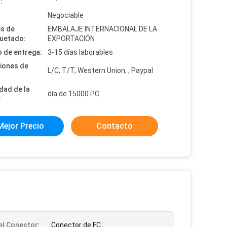
:
:
Negociable
es de
EMBALAJE INTERNACIONAL DE LA
uetado:
EXPORTACIÓN
 de entrega:
3-15 días laborables
iones de
L/C, T/T, Western Union, , Paypal
dad de la
día de 15000 PC
:
Mejor Precio
Contacto
el Conector:
Conector de FC