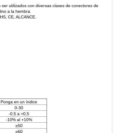
n ser utilizados con diversas clases de conectores de
lino a la hembra.
 ROHS, CE, ALCANCE.
Ponga en un índice
0-30
-0,5 a +0,5
-10% al +10%
≥50
≥60