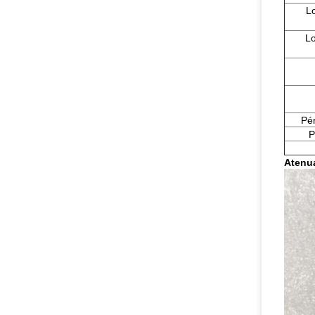
L
Lo
Pér
P
Atenu