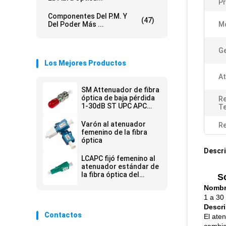
P
Componentes Del P.M. Y
(47)
Del Poder Más ...
M
Ge
Los Mejores Productos
At
SM Attenuador de fibra
óptica de baja pérdida
Re
1-30dB ST UPC APC
Te
Hombre a mujer para la
reducción de la señal
Varón al atenuador
Re
óptica
femenino de la fibra
óptica
Descri
LCAPC fijó femenino al
atenuador estándar de
la fibra óptica del
S
varón 3db 20db SM JIS
Nombre
1 a 30
Descri
Contactos
El aten