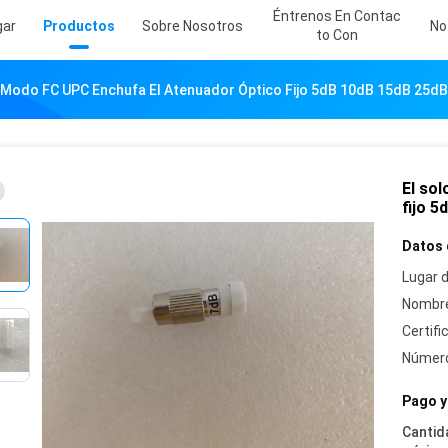
Éntrenos En Contac
gar
Productos
Sobre Nosotros
No
To Con
o Modo FC UPC Enchufa El Atenuador Óptico Fijo 5dB 10dB 15dB 25dB
El so
fijo 
Datos 
Lugar d
Nombre
Certifi
Número
Pago y
Cantid