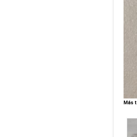
Más t