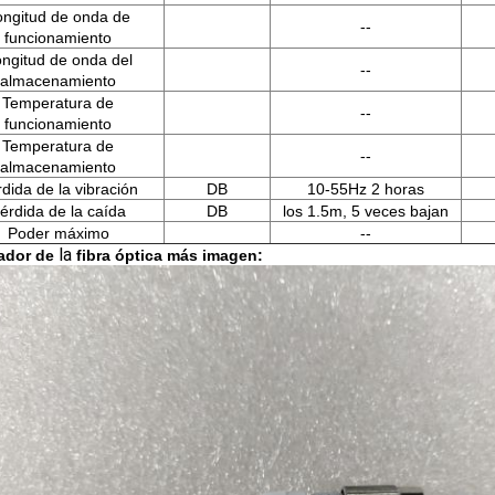
ongitud de onda de
--
funcionamiento
ngitud de onda del
--
almacenamiento
Temperatura de
--
funcionamiento
Temperatura de
--
almacenamiento
dida de la vibración
DB
10-55Hz 2 horas
érdida de la caída
DB
los 1.5m, 5 veces bajan
Poder máximo
--
la
ador de
fibra óptica más imagen: