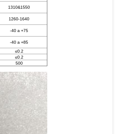
1310&1550
1260-1640
-40 a +75
-40 a +85
≤0.2
≤0.2
500