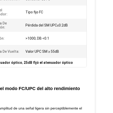
el
Tipo fijo FC
dor:
a De
Pérdida del SM UPC≤0.2dB
ión:
ón:
>1000; DB <0.1
a De Vuelta:
Valor UPC SM ≥ 55dB
enuador óptico
,
25dB fijó el atenuador óptico
el modo FC/UPC del alto rendimiento
 amplitud de una señal ligera sin perceptiblemente el