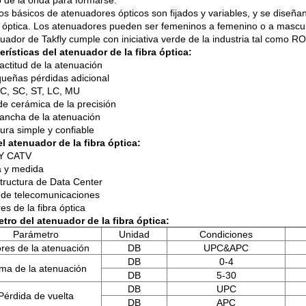
 de la onda para formarse.
pos básicos de atenuadores ópticos son fijados y variables, y se diseña
ra óptica. Los atenuadores pueden ser femeninos a femenino o a mascu
nuador de Takfly cumple con iniciativa verde de la industria tal como
erísticas del atenuador de la fibra óptica:
actitud de la atenuación
ueñas pérdidas adicional
FC, SC, ST, LC, MU
 de cerámica de la precisión
ncha de la atenuación
ura simple y confiable
l atenuador de la fibra óptica:
Y CATV
 y medida
structura de Data Center
de telecomunicaciones
s de la fibra óptica
tro del atenuador de la fibra óptica:
Parámetro
Unidad
Condiciones
ores de la atenuación
DB
UPC&APC
DB
0-4
a de la atenuación
DB
5-30
DB
UPC
Pérdida de vuelta
DB
APC