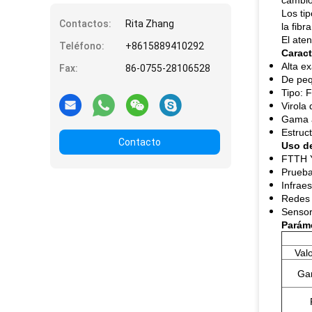
cambio
Los ti
Contactos:
Rita Zhang
la fib
El ate
Teléfono:
+8615889410292
Caract
Alta ex
Fax:
86-0755-28106528
De peq
Tipo: 
Virola
Gama a
Estruct
Contacto
Uso de
FTTH 
Prueba
Infrae
Redes 
Sensore
Paráme
Val
Gam