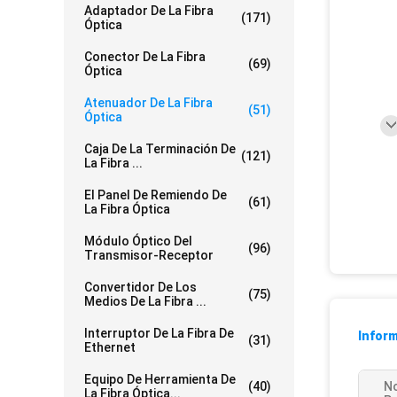
Adaptador De La Fibra
(171)
Óptica
Conector De La Fibra
(69)
Óptica
Atenuador De La Fibra
(51)
Óptica
Caja De La Terminación De
(121)
La Fibra ...
El Panel De Remiendo De
(61)
La Fibra Óptica
Módulo Óptico Del
(96)
Transmisor-Receptor
Convertidor De Los
(75)
Medios De La Fibra ...
Interruptor De La Fibra De
Inform
(31)
Ethernet
Equipo De Herramienta De
(40)
N
La Fibra Óptica...