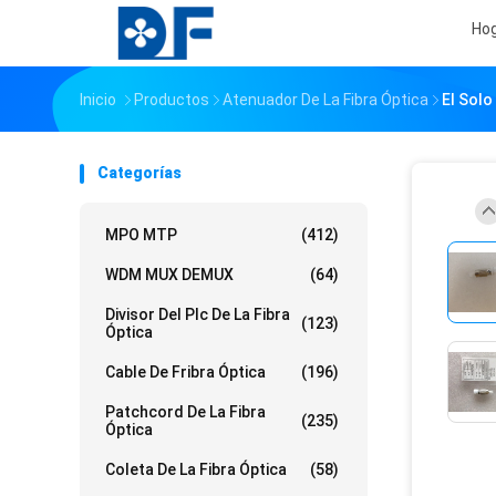
Ho
Inicio
Productos
Atenuador De La Fibra Óptica
El Sol
Categorías
MPO MTP
(412)
WDM MUX DEMUX
(64)
Divisor Del Plc De La Fibra
(123)
Óptica
Cable De Fribra Óptica
(196)
Patchcord De La Fibra
(235)
Óptica
Coleta De La Fibra Óptica
(58)