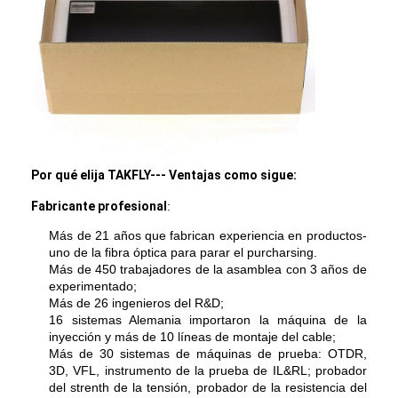
patchcord de la fibra óptica
coleta de la fibra óptica
adaptador de la fibra óptica
conector de la fibra óptica
atenuador de la fibra óptica
Por qué elija TAKFLY--- Ventajas como sigue
:
Fabricante profesional
:
Caja de la terminación de la fibra óptica
Más de 21 años que fabrican experiencia en productos-
El panel de remiendo de la fibra óptica
uno de la fibra óptica para parar el purcharsing.
Más de 450 trabajadores de la asamblea con 3 años de
Módulo óptico del transmisor-receptor
experimentado;
Más de 26 ingenieros del R&D;
16 sistemas Alemania importaron la máquina de la
convertidor de los medios de la fibra óptica
inyección y más de 10 líneas de montaje del cable;
Más de 30 sistemas de máquinas de prueba: OTDR,
Interruptor de la fibra de Ethernet
3D, VFL, instrumento de la prueba de IL&RL; probador
del strenth de la tensión, probador de la resistencia del