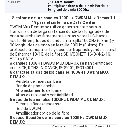
Alta luz:
,
,
1U Mux Demux
multiplexor denso de la división de la
longitud de onda 100Ghz
8 estante de los canales 100GHz DWDM Mux Demux 1U
19 para el sistema de Data Center
DWDM Mux Demux se utiliza generalmente para la
transmisión de larga distancia donde las longitudes de
onda se embalan firmemente juntas sobre la C-banda,
hasta 48 longitudes de onda en la rejilla 100GHz (0.8nm) y
96 longitudes de onda en la rejilla 50GHz (0.4nm). Es
protocolo transparente y usos del traje incluyendo el canal
de Ethernet 10/1G, de la fibra SDH/SONET, 16/8/4/2/1G,
FTTx y CATV.
8 canales 100GHz DWDM MUX DEMUX se han certificado
con el CE, ROHS, ALCANCE, ISO9001, ISO14001.
8 características de
los
canales 100GHz DWDM MUX
DEMUX
:
Pérdida de inserción baja
Banda de paso ancha
Alto aislamiento del canal
Altas estabilidad y confiabilidad
8 usos de los canales 100GHz DWDM MUX DEMUX:
El canal añade/descenso
Red de DWDM
Amplificador óptico de la fibra
8 especificación de los canales 100GHz DWDM MUX
DEMUX:
Canal 4
Canal 8
Canal 16