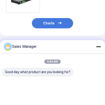
19 para el sistema de Data
Center
Charla
Productos Recomendados
Sales Manager
5:44 AM
Good day, what product are you looking for?
CCWDM 8 + 1 canal
CWDM 8+1 canal
CWDM 8+1 can
compacto de
MUX y DEMUX ABS
MUX+DEMUX 
longitud de onda
módulo de fibra
módulo de fibr
gruesa división
óptica para el centro
óptica para el
multiplexador
de datos FTTX
de datos FTTX