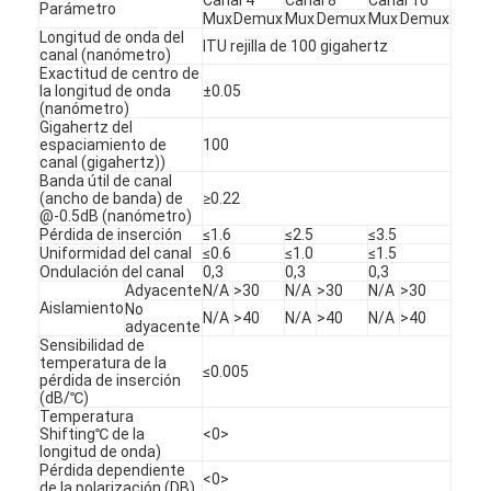
Parámetro
Mux
Demux
Mux
Demux
Mux
Demux
Longitud de onda del
ITU rejilla de 100 gigahertz
canal (nanómetro)
Exactitud de centro de
la longitud de onda
±0.05
(nanómetro)
Gigahertz del
espaciamiento de
100
canal (gigahertz))
Banda útil de canal
(ancho de banda) de
≥0.22
@-0.5dB (nanómetro)
Pérdida de inserción
≤1.6
≤2.5
≤3.5
Uniformidad del canal
≤0.6
≤1.0
≤1.5
Ondulación del canal
0,3
0,3
0,3
Adyacente
N/A
>30
N/A
>30
N/A
>30
Aislamiento
No
N/A
>40
N/A
>40
N/A
>40
adyacente
Sensibilidad de
temperatura de la
Hogar
≤0.005
pérdida de inserción
(dB/℃)
Productos
Temperatura
Shifting℃ de la
<0>
longitud de onda)
Sobre nosotros
Pérdida dependiente
<0>
de la polarización (DB)