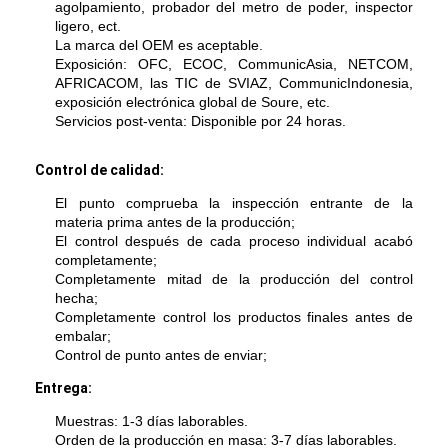
Equipo de herramienta de la fibra óptica
agolpamiento, probador del metro de poder, inspector
ligero, ect.
La marca del OEM es aceptable.
Componentes del P.M. y del poder más elevado
Exposición: OFC, ECOC, CommunicAsia, NETCOM,
AFRICACOM, las TIC de SVIAZ, CommunicIndonesia,
exposición electrónica global de Soure, etc.
Servicios post-venta: Disponible por 24 horas.
Control de calidad:
El punto comprueba la inspección entrante de la
materia prima antes de la producción;
El control después de cada proceso individual acabó
completamente;
Completamente mitad de la producción del control
hecha;
Completamente control los productos finales antes de
embalar;
Control de punto antes de enviar;
Entrega:
Muestras: 1-3 días laborables.
Orden de la producción en masa: 3-7 días laborables.