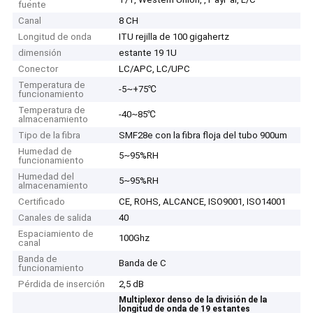
fuente
Canal
8 CH
Longitud de onda
ITU rejilla de 100 gigahertz
dimensión
estante 19 1U
Conector
LC/APC, LC/UPC
Temperatura de
-5~+75℃
funcionamiento
Temperatura de
-40~85℃
almacenamiento
Tipo de la fibra
SMF28e con la fibra floja del tubo 900um
Humedad de
5~95%RH
funcionamiento
Humedad del
5~95%RH
almacenamiento
Certificado
CE, ROHS, ALCANCE, ISO9001, ISO14001
Canales de salida
40
Espaciamiento de
100Ghz
canal
Banda de
Banda de C
funcionamiento
Pérdida de inserción
2,5 dB
Multiplexor denso de la división de la
longitud de onda de 19 estantes