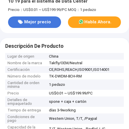
1U 19 para el sistema de Data Center
Precio：US$0.01 ~ US$199.99/PC
MOQ：1 pedazo
Mejor precio
Habla Ahora.
Descripción De Producto
Lugar de origen
China
Nombre de la marca
Takfly/OEM/Neutral
Certificación
CE,ROHS,REACH,ISO9001,ISO14001
Número de modelo
TK-DWDM-8CH-RM
Cantidad de orden
1 pedazo
mínima
Precio
US$0.01 ~ US$199.99/PC
Detalles de
spone + caja + cartón
empaquetado
Tiempo de entrega
días 3-9working
Condiciones de
Western Union, T/T, /Paypal
pago
Capacidad de la
T/T, Western Union, , PayPal, L/C