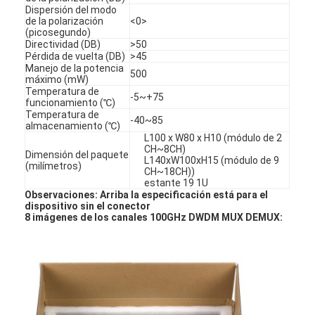
Dispersión del modo
Viaje de la fábrica
de la polarización
<0>
(picosegundo)
Control de calidad
Directividad (DB)
>50
Pérdida de vuelta (DB)
>45
Manejo de la potencia
500
Éntrenos en contacto con
máximo (mW)
Temperatura de
-5~+75
funcionamiento (℃)
Noticias
Temperatura de
-40~85
almacenamiento (℃)
Habla Ahora.
L100 x W80 x H10 (módulo de 2
CH~8CH)
Dimensión del paquete
L140xW100xH15 (módulo de 9
(milímetros)
CH~18CH))
estante 19 1U
Observaciones: Arriba la especificación está para el
MPO MTP
dispositivo sin el conector
8 imágenes de los canales 100GHz DWDM MUX DEMUX:
WDM MUX DEMUX
divisor del plc de la fibra óptica
cable de fribra óptica