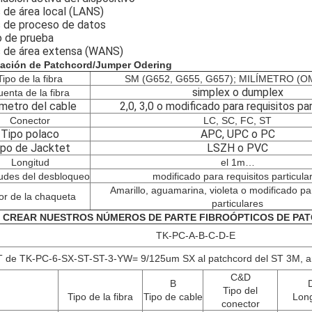
 de área local (LANS)
 de proceso de datos
o de prueba
 de área extensa (WANS)
mación de Patchcord/Jumper Odering
Tipo de la fibra
SM
(
G652
,
G655
,
G657
);
MILÍMETRO
(
O
simplex o dumplex
enta de la fibra
metro del cable
2,0, 3,0 o modificado para requisitos pa
Conector
LC, SC, FC, ST
Tipo polaco
APC, UPC o PC
ipo de Jacktet
LSZH o PVC
Longitud
el 1m…
udes del desbloqueo
modificado para requisitos particula
Amarillo, aguamarina, violeta o modificado pa
or de la chaqueta
particulares
 CREAR NUESTROS NÚMEROS DE PARTE FIBROÓPTICOS DE PA
TK-PC-A-B-C-D-E
T de TK-PC-6-SX-ST-ST-3-YW= 9/125um SX al patchcord del ST 3M, am
C&D
B
Tipo del
Tipo de la fibra
Tipo de cable
Long
conector