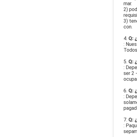
mar.
2) pod
requis
3) te
con.
4.
Q: 
: Nues
Todos
5.
Q: 
: Depe
ser 2 
ocupa
6.
Q: 
: Depe
solame
pagado
7.
Q: 
: Paqu
sepam