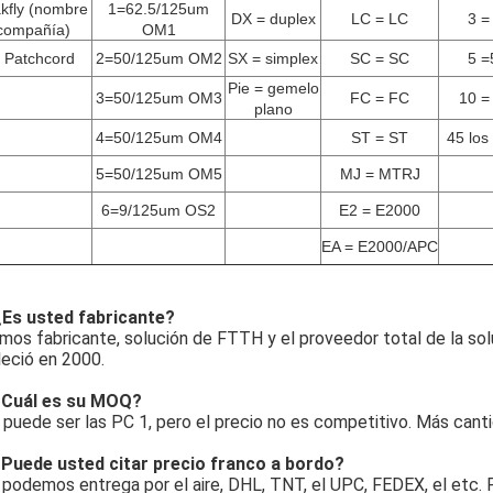
kfly (nombre
1=62.5/125um
DX = duplex
LC = LC
3 =
compañía)
OM1
 Patchcord
2=50/125um OM2
SX = simplex
SC = SC
5 =
Pie = gemelo
3=50/125um OM3
FC = FC
10 =
plano
4=50/125um OM4
ST = ST
45 los
5=50/125um OM5
MJ = MTRJ
6=9/125um OS2
E2 = E2000
EA = E2000/APC
 ¿Es usted fabricante?
somos fabricante, solución de FTTH y el proveedor total de la so
eció en 2000.
¿Cuál es su MOQ?
puede ser las PC 1, pero el precio no es competitivo. Más canti
¿Puede usted citar precio franco a bordo?
1) podemos entrega por el aire, DHL, TNT, el UPC, FEDEX, el etc.