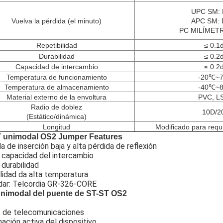
UPC SM
:
Vuelva la pérdida
(
el minuto
)
APC SM
:
PC MILÍMET
Repetibilidad
≤ 0.1
Durabilidad
≤ 0.2
Capacidad de intercambio
≤ 0.2
Temperatura de funcionamiento
-20
℃~
Temperatura de almacenamiento
-40
℃~
Material externo de la envoltura
PVC
,
L
Radio de doblez
10D/2
(
Estático/dinámica
)
Longitud
Modificado para requi
 unimodal OS2 Jumper Features
a de inserción baja y alta pérdida de reflexión
 capacidad del intercambio
durabilidad
lidad da alta temperatura
dar: Telcordia GR-326-CORE
nimodal del puente de ST-ST OS2
 de telecomunicaciones
ación activa del dispositivo