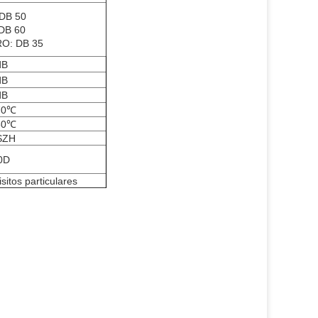
DB
50
DB 60
RO
:
DB
35
dB
dB
dB
70℃
80℃
SZH
0D
sitos particulares