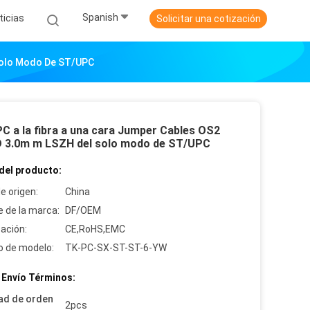
Spanish
ticias
Solicitar una cotización
Solo Modo De ST/UPC
C a la fibra a una cara Jumper Cables OS2
 3.0m m LSZH del solo modo de ST/UPC
del producto:
e origen:
China
 de la marca:
DF/OEM
cación:
CE,RoHS,EMC
 de modelo:
TK-PC-SX-ST-ST-6-YW
 Envío Términos:
ad de orden
2pcs