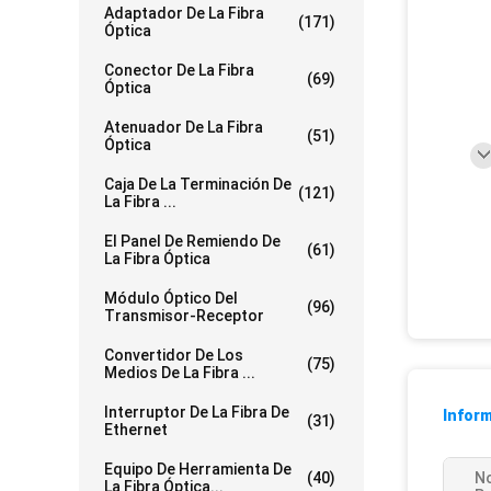
Adaptador De La Fibra
(171)
Óptica
Conector De La Fibra
(69)
Óptica
Atenuador De La Fibra
(51)
Óptica
Caja De La Terminación De
(121)
La Fibra ...
El Panel De Remiendo De
(61)
La Fibra Óptica
Módulo Óptico Del
(96)
Transmisor-Receptor
Convertidor De Los
(75)
Medios De La Fibra ...
Interruptor De La Fibra De
Inform
(31)
Ethernet
Equipo De Herramienta De
(40)
N
La Fibra Óptica...