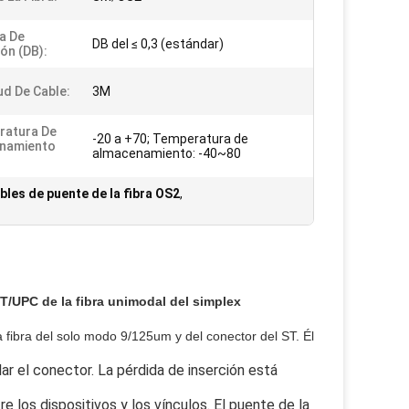
a De
DB del ≤ 0,3 (estándar)
ión (DB):
ud De Cable:
3M
ratura De
-20 a +70; Temperatura de
onamiento
almacenamiento: -40~80
bles de puente de la fibra OS2
,
/UPC de la fibra unimodal del simplex
 fibra del solo modo 9/125um y del conector del ST. Él
ar el conector. La pérdida de inserción está
re los dispositivos y los vínculos. El puente de la