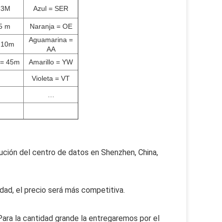
 3M
Azul = SER
5 m
Naranja = OE
Aguamarina =
 10m
AA
 = 45m
Amarillo = YW
Violeta = VT
…
lución del centro de datos en Shenzhen, China,
dad, el precio será más competitiva.
 Para la cantidad grande la entregaremos por el