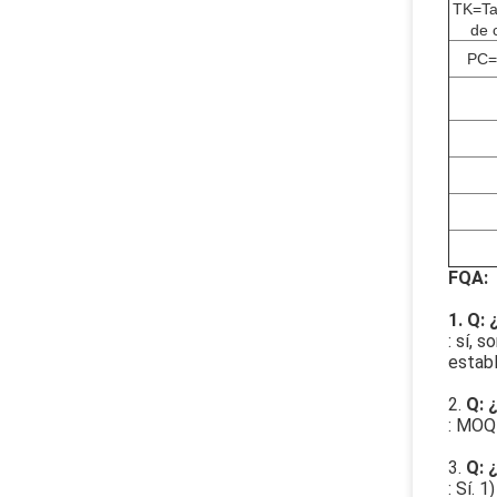
TK=Ta
de 
PC=
FQA:
1. Q:
: sí, 
establ
2.
Q: 
: MOQ 
3.
Q: 
: Sí. 