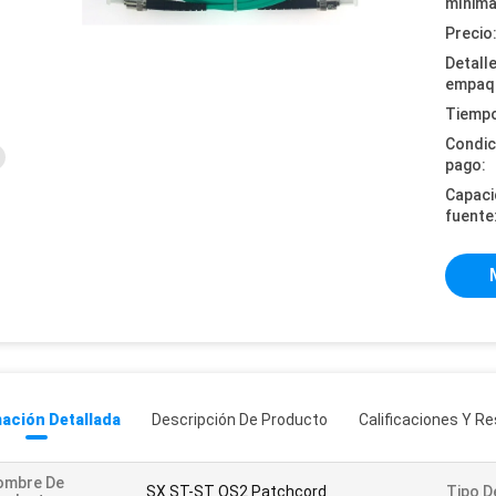
mínima
Precio
Detall
empaq
Tiempo
Condic
pago:
Capaci
fuente
ación Detallada
Descripción De Producto
Calificaciones Y R
ombre De
SX ST-ST OS2 Patchcord
Tipo De