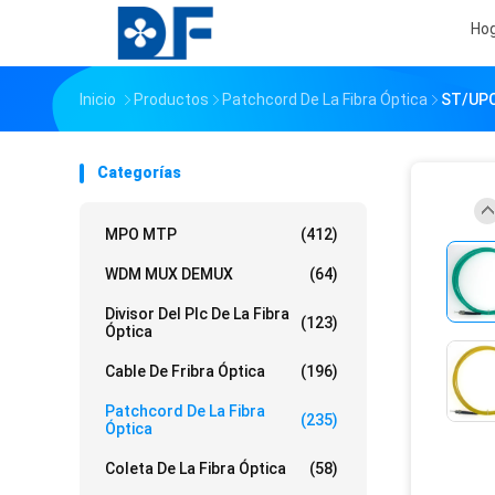
Ho
Inicio
Productos
Patchcord De La Fibra Óptica
ST/UPC
Categorías
MPO MTP
(412)
WDM MUX DEMUX
(64)
Divisor Del Plc De La Fibra
(123)
Óptica
Cable De Fribra Óptica
(196)
Patchcord De La Fibra
(235)
Óptica
Coleta De La Fibra Óptica
(58)