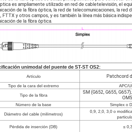
óptica es ampliamente utilizado en red de cabletelevisión, el equ
cación de la fibra óptica, la red de telecomunicaciones, la red d
 FTTX y otros campos, y es también la línea más básica indispe
cación de la fibra óptica.
ificación
unimodal del puente de ST-ST OS2
:
Patchcord 
Artículo
Tipo de la cara del extremo
APC/U
SM (G652, G655, G657
Tipo de la fibra
OM5
Número de la base
Simplex o 
0,9
,
2,0
,
3,0 o modific
Diámetro del cable (milímetros)
particul
Pérdida de inserción
(
DB
)
≤ 0,