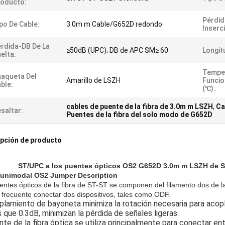
roducto:
Pérdid
po De Cable:
3.0m m Cable/G652D redondo
Inserc
rdida-DB De La
≥50dB (UPC); DB de APC SM≥ 60
Longit
elta:
Tempe
aqueta Del
Amarillo de LSZH
Funci
ble:
(℃):
cables de puente de la fibra de 3.0m m LSZH
,
Ca
saltar:
Puentes de la fibra del solo modo de G652D
pción de producto
ST/UPC a los puentes ópticos OS2 G652D 3.0m m LSZH de ST
 unimodal OS2 Jumper Description
entes ópticos de la fibra de ST-ST se componen del filamento dos de la
 frecuente conectar dos dispositivos, tales como ODF.
plamiento de bayoneta minimiza la rotación necesaria para acopl
que 0.3dB, minimizan la pérdida de señales ligeras.
nte de la fibra óptica se utiliza principalmente para conectar ent