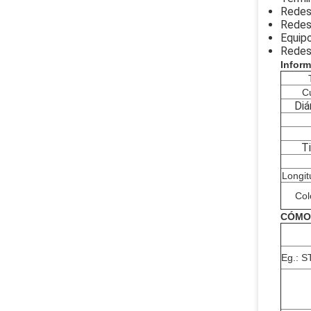
Redes
Redes
Equip
Redes
Infor
Cu
Diá
T
Longit
Col
CÓMO
Eg.: S