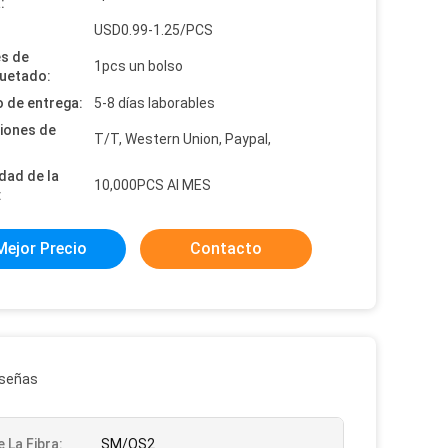
:
:
USD0.99-1.25/PCS
es de
1pcs un bolso
uetado:
 de entrega:
5-8 días laborables
iones de
T/T, Western Union, Paypal,
dad de la
10,000PCS Al MES
:
Mejor Precio
Contacto
eseñas
 La Fibra:
SM/OS2