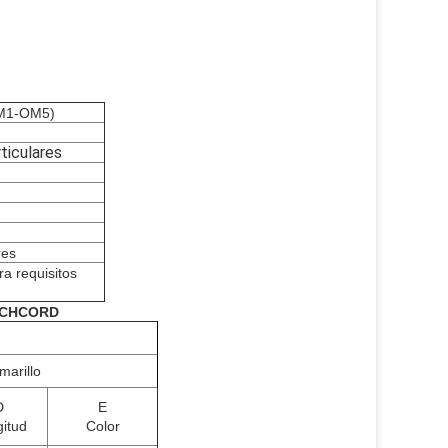
M1-OM5
)
rticulares
res
ra requisitos
TCHCORD
arillo
D
E
itud
Color