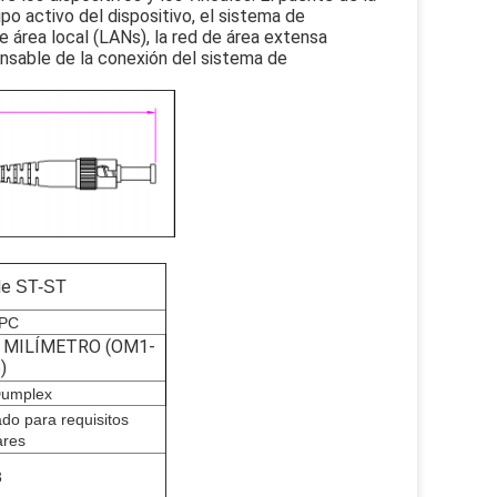
ipo activo del dispositivo, el sistema de
e área local (LANs), la red de área extensa
nsable de la conexión del sistema de
de
ST-ST
PC
); MILÍMETRO (OM1-
)
Dumplex
ado para requisitos
ares
3