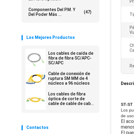
P
Componentes Del P.M. Y
(47)
Del Poder Más ...
Ti
Pé
Vu
Los Mejores Productos
Ch
Ca
Los cables de caída de
fibra de fibra SC/APC-
SC/APC
Re
Cable de conexión de
ruptura SM MM de 4
núcleos a 96 núcleos
Descri
Los cables de fibra
óptica de corte de
cable de cable de cable
ST-ST
de fibra óptica de
Los pu
corte de cable de cable
de uso
de cable de fibra óptica
El aco
de corte de cable de
menos 
Contactos
cable de cable de cable
de fibra óptica de
El pue