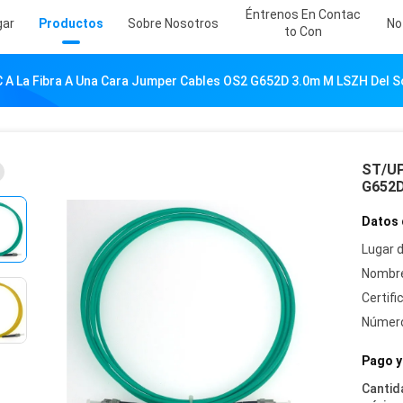
Éntrenos En Contac
gar
Productos
Sobre Nosotros
No
To Con
 A La Fibra A Una Cara Jumper Cables OS2 G652D 3.0m M LSZH Del 
ST/UP
G652D
Datos 
Lugar d
Nombre
Certifi
Número
Pago y
Cantid