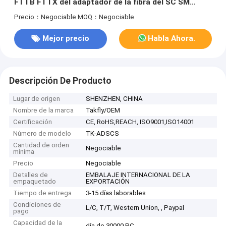
FTTB FTTX del adaptador de la fibra del SC SM
milímetro
Precio：Negociable
MOQ：Negociable
Mejor precio
Habla Ahora.
Descripción De Producto
Lugar de origen
SHENZHEN, CHINA
Nombre de la marca
Takfly/OEM
Certificación
CE, RoHS,REACH, ISO9001,ISO14001
Número de modelo
TK-ADSCS
Cantidad de orden
Negociable
mínima
Precio
Negociable
Detalles de
EMBALAJE INTERNACIONAL DE LA
empaquetado
EXPORTACIÓN
Tiempo de entrega
3-15 días laborables
Condiciones de
L/C, T/T, Western Union, , Paypal
pago
Capacidad de la
día de 30000 PC