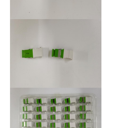
Viaje de la fábrica
Control de calidad
Éntrenos en contacto con
Noticias
Habla Ahora.
MPO MTP
WDM MUX DEMUX
divisor del plc de la fibra óptica
cable de fribra óptica