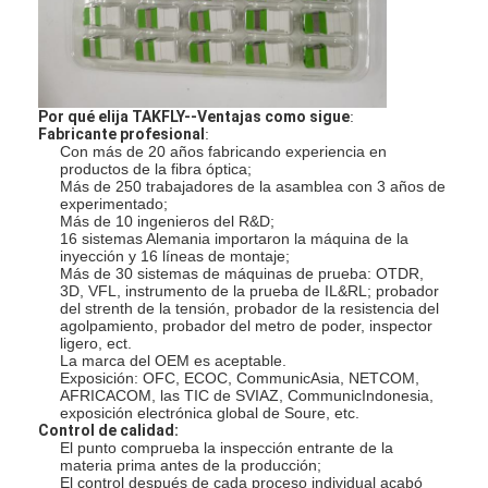
patchcord de la fibra óptica
coleta de la fibra óptica
adaptador de la fibra óptica
Por qué elija TAKFLY--Ventajas como sigue
:
Fabricante profesional
:
Con más de 20 años fabricando experiencia en
conector de la fibra óptica
productos de la fibra óptica;
Más de 250 trabajadores de la asamblea con 3 años de
experimentado;
atenuador de la fibra óptica
Más de 10 ingenieros del R&D;
16 sistemas Alemania importaron la máquina de la
Caja de la terminación de la fibra óptica
inyección y 16 líneas de montaje;
Más de 30 sistemas de máquinas de prueba: OTDR,
3D, VFL, instrumento de la prueba de IL&RL; probador
El panel de remiendo de la fibra óptica
del strenth de la tensión, probador de la resistencia del
agolpamiento, probador del metro de poder, inspector
ligero, ect.
Módulo óptico del transmisor-receptor
La marca del OEM es aceptable.
Exposición: OFC, ECOC, CommunicAsia, NETCOM,
AFRICACOM, las TIC de SVIAZ, CommunicIndonesia,
convertidor de los medios de la fibra óptica
exposición electrónica global de Soure, etc.
Control de calidad:
Interruptor de la fibra de Ethernet
El punto comprueba la inspección entrante de la
materia prima antes de la producción;
El control después de cada proceso individual acabó