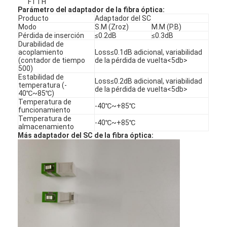
FTTH
Parámetro del adaptador de la fibra óptica:
Producto
Adaptador del SC
Modo
S.M (Zroz)
M.M (P.B)
Pérdida de inserción
≤0.2dB
≤0.3dB
Durabilidad de
acoplamiento
Loss≤0.1dB adicional, variabilidad
(contador de tiempo
de la pérdida de vuelta<5db>
500)
Estabilidad de
Loss≤0.2dB adicional, variabilidad
temperatura (-
de la pérdida de vuelta<5db>
40℃~85℃)
Temperatura de
-40℃~+85℃
funcionamiento
Temperatura de
-40℃~+85℃
almacenamiento
Más adaptador del SC de la fibra óptica:
Hogar
Productos
Sobre nosotros