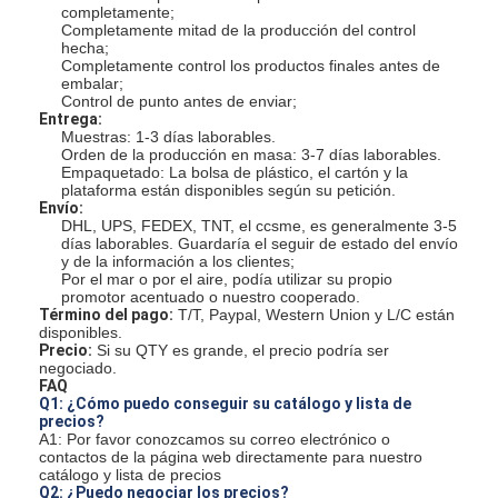
Equipo de herramienta de la fibra óptica
completamente;
Completamente mitad de la producción del control
hecha;
Componentes del P.M. y del poder más elevado
Completamente control los productos finales antes de
embalar;
Control de punto antes de enviar;
Entrega:
Muestras: 1-3 días laborables.
Orden de la producción en masa: 3-7 días laborables.
Empaquetado: La bolsa de plástico, el cartón y la
plataforma están disponibles según su petición.
Envío:
DHL, UPS, FEDEX, TNT, el ccsme, es generalmente 3-5
días laborables. Guardaría el seguir de estado del envío
y de la información a los clientes;
Por el mar o por el aire, podía utilizar su propio
promotor acentuado o nuestro cooperado.
Término del pago:
T/T, Paypal, Western Union y L/C están
disponibles.
Precio:
Si su QTY es grande, el precio podría ser
negociado.
FAQ
Q1: ¿Cómo puedo conseguir su catálogo y lista de
precios?
A1: Por favor conozcamos su correo electrónico o
contactos de la página web directamente para nuestro
catálogo y lista de precios
Q2: ¿Puedo negociar los precios?