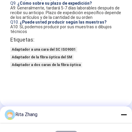
Q9.
¿Cómo sobre su plazo de expedición?
A9: Generalmente, tardará 5-7 días laborables después de
recibir su anticipo. Plazo de expedición específico depende
de los artículos y de la cantidad de su orden
Q10.
¿Puede usted producir según las muestras?
A10: Sí, podemos producir por sus muestras o dibujos
técnicos
Etiquetas:
Adaptador a una cara del SC ISO9001
Adaptador de la fibra óptica del SM
Adaptador a dos caras de la fibra óptica
Rita Zhang
Contacto
Sales Director Jessica Liao