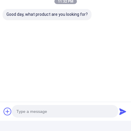
11:32 PM
+86-13502850422
Good day, what product are you looking for?
Parque industrial de Takfly, comunidad de Tongsheng,
calle de Dalang, distrito de Longhua, Shenzhen,
518109, China
Habla Ahora.
Obtenga El Mejor Precio Por
SC a una cara a la red vertical
del obturador FTTH FTTB
FTTX del adaptador de la fibra
del SC SM milímetro