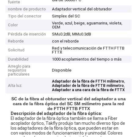
fuente
nombre de producto
Adaptador vertical del obturador
Tipo del conector
Simplex del SC
Verde, azul, beige, aguamarina, violeta,
Color
OEM
Pérdida de inserción
SM≤0.2dB, MM≤0.3dB
Reborde
con el reborde
Red y telecomunicación de FTTH FTTB
Solicitud
FTTX
Durabilidad
1000 acoplamientos del tiempo o más
Arreglo para
requisitos
Disponible
particulares
,
Adaptador de la fibra de FTTH milímetro
Alta luz:
,
Adaptador de la fibra de FTTB milímetro
Adaptador a una cara de la fibra de FTTX
SC de la fibra al obturador vertical del adaptador a una
cara de la fibra óptica del SC SM milímetro para la red
de FTTH FTTB FTTX
Descripción del adaptador de la fibra óptica:
El adaptador de la fibra óptica también se llama a Fiber
acoplador óptico, Takfly produjo tan mucho diverso tipo de
los adaptadores de la fibra óptica, que pueden estar en
con varios modos de funcionamiento y unimodal. Colores