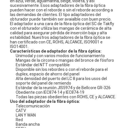
en azul, verde, aguamarina, beige, violeta, y así
sucesivamente. Esos adaptadores de la fibra óptica
pueden hacer con el reborde o sin el reborde acoording a
las demandas de clientes. El tipo adaptadores del
obturador puede también ser avaialble con buen precio.
El adaptador a una cara de la fibra óptica del SC de
Takfly
con el obturador utiliza
las mangas de cerámica de alta
calidad para asegurar pérdida de inserción baja y alta
estabilidad. Nuestros adaptadores de la fibra óptica se
han certificado con CE, ROHS, ALCANCE, ISO9001 e
ISO14001.
Características de adaptador de la fibra óptica:
Unimodal y con varios modos de funcionamiento
Mangas de la circona o mangas del bronce de fósforo
Estándar del NTT compatible
Disponible sin los rebordes o con el reborde para el
duplex, espacio de ahorro del panel
Alta densidad del puerto del LC 8 para los usos del
soporte del panel de remiendo
Estándar de la reunión JIS5974 y de Bellcore GR-326
Obediente con IEC874-14 y IEC874-19
Todas las piezas obedientes con ROHS, CE y ALCANCE.
Uso del adaptador de la fibra óptica:
Telecomunicación
CATV
LAN Y WAN
Red
Banda ancha