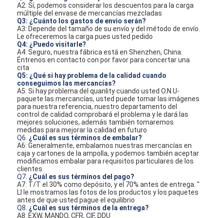
A2: Sí, podemos considerar los descuentos para la carga
múltiple del envase de mercancías mezcladas
Q3: ¿Cuánto los gastos de envio serán?
A3: Depende del tamaño de su envío y del método de envío.
Le ofreceremos la carga pues usted pedido
Q4: ¿Puedo visitarle?
A4: Seguro, nuestra fábrica está en Shenzhen, China.
Éntrenos en contacto con por favor para concertar una
cita
Q5: ¿Qué si hay problema de la calidad cuando
conseguimos las mercancías?
A5: Si hay problema del quanlity cuando usted O.N.U-
paquete las mercancías, usted puede tomar las imágenes
para nuestra referencia, nuestro departamento del
control de calidad comprobará el problema y le dará las
mejores soluciones, además también tomaremos
medidas para mejorar la calidad en futuro
Q6.
¿Cuál es sus términos de embalar?
A6: Generalmente, embalamos nuestras mercancías en
caja y cartones de la ampolla, y podemos también aceptar
modificamos embalar para requisitos particulares de los
clientes
Q7.
¿Cuál es sus términos del pago?
A7: T/T el 30% como depósito, y el 70% antes de entrega. "
Ll le mostramos las fotos de los productos y los paquetes
antes de que usted pague el equilibrio
Q8.
¿Cuál es sus términos de la entrega?
A8: EXW, MANDO, CFR, CIF, DDU