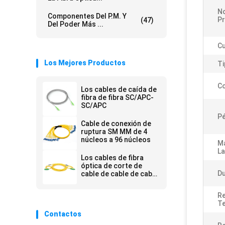
N
Componentes Del P.M. Y
P
(47)
Del Poder Más ...
Cu
Los Mejores Productos
Ti
Co
Los cables de caída de
fibra de fibra SC/APC-
SC/APC
Pé
Cable de conexión de
ruptura SM MM de 4
núcleos a 96 núcleos
Ma
La
Los cables de fibra
óptica de corte de
Du
cable de cable de cable
de fibra óptica de
corte de cable de cable
Re
de cable de fibra óptica
Te
de corte de cable de
Contactos
cable de cable de cable
de fibra óptica de