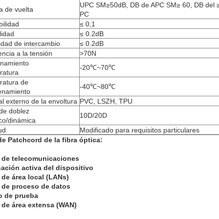
UPC SM≥50dB, DB de APC SM≥ 60, DB del ≥ 3
a de vuelta
PC
bilidad
≤ 0,1
lidad
≤ 0.2dB
dad de intercambio
≤ 0.2dB
encia a la tensión
>70N
onamiento
-20℃~70℃
ratura
ratura de
-40℃~80℃
enamiento
al externo de la envoltura
PVC, LSZH, TPU
de doblez
10D/20D
ico/dinámica
ud
Modificado para requisitos particulares
e Patchcord de la fibra óptica:
 de telecomunicaciones
ación activa del dispositivo
de área local (LANs)
 de proceso de datos
o de prueba
 de área extensa (WAN)