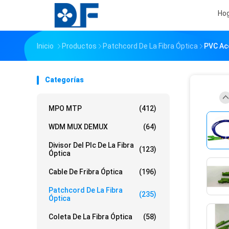
Ho
Inicio
Productos
Patchcord De La Fibra Óptica
PVC Ac
Categorías
MPO MTP
(412)
WDM MUX DEMUX
(64)
Divisor Del Plc De La Fibra
(123)
Óptica
Cable De Fribra Óptica
(196)
Patchcord De La Fibra
(235)
Óptica
Coleta De La Fibra Óptica
(58)