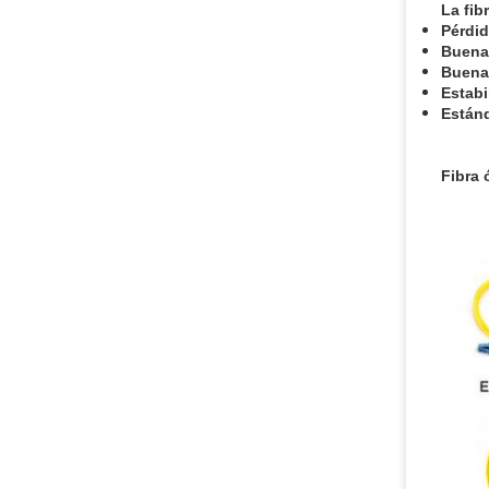
La fib
Pérdid
Buena 
Buena
Estabi
Están
Fibra 