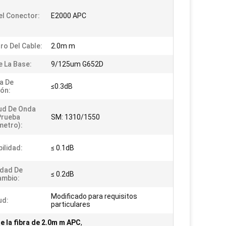
el Conector:
E2000 APC
ro Del Cable:
2.0m m
e La Base:
9/125um G652D
a De
≤0.3dB
ión:
ud De Onda
Prueba
SM: 1310/1550
etro):
ilidad:
≤ 0.1dB
dad De
≤ 0.2dB
ambio:
Modificado para requisitos
ud:
particulares
e la fibra de 2.0m m APC
,