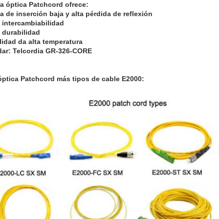
ra óptica Patchcord ofrece:
a de inserción baja y alta pérdida de reflexión
intercambiabilidad
 durabilidad
lidad da alta temperatura
dar: Telcordia GR-326-CORE
óptica Patchcord más tipos de cable E2000: