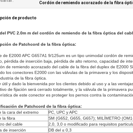
saltar:
Cordón de remiendo acorazado de la fibra ópti
pción de producto
del PVC 2.0m m del cordón de remiendo de la fibra óptica del 
pción de Patchcord de la fibra óptica:
le de E2000 APC G657A1 9/125um es un tipo unimodal cordón de remien
, pérdida de inserción baja, pérdida de alto retorno, capacidad de inte
dón de remiendo acorazado del cable de la fibra del duplex de E2000 
ando los conectores E2000 con las válvulas de la primavera y los dispos
ndustria de la fibra óptica.
útil y dado la bienvenida por los clientes debido al uso y a las ventaj
itivo de fijación será cerrado totalmente, y la válvula de la primaver
erística de este conector es proteger los pernos contra la contaminació
ficación de Patchcord de la fibra óptica:
e la cara del extremo
PC, UPC y APC
 la fibra
SM (G652, G655, G657); MILÍMETRO (OM
ro del cable
2,0, 3,0 o modificado para requisitos particu
a de inserción
DB del ≤ 0,3