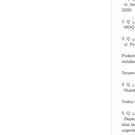
: sí, 
2000.
2. Q: 
: MOQ 
3. Q: 
: sí. 
Podemo
detall
Tenemo
4. Q: 
: Nues
Todos 
5. Q: 
: Depe
días l
urgent