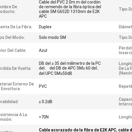
Cable del PVC 2.0m m del cordón
ombre De
de remiendo de la fibra óptica del
Tipo D
roducto:
cable SM G652D 1310nm de E2K
APC
enta De La Fibra:
Duplex
Diámet
po Del Modo:
Solo modo SM
Tipo D
Pérdid
lor Del Cable:
Azul
Inserc
DB del ≥ 35 del milímetro de la PC
Longit
del、 del DB de APC SM≥ 60 del、
rdida De Vuelta:
De La 
(nanóm
del UPC SM≥50dB
terial Externo De
PVC
Repetib
 Envoltura:
Capaci
rabilidad:
≤ 0.2dB
Interc
sistencia A La
>70N
Longit
nsión:
Cable acorazado de la fibra de E2K APC
,
cable d