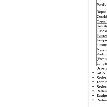
Pérdid
Repeti
Durabi
Capaci
Resist
Funci
Tempe
Tempe
almac
Materi
Radio 
(Estát
Longit
Usos d
CATV
Redes
Termin
Redes 
Redes
Equip
Redes