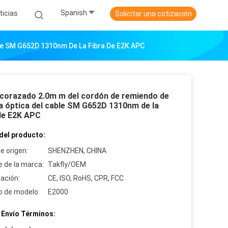
Spanish
ticias
Solicitar una cotización
le SM G652D 1310nm De La Fibra De E2K APC
corazado 2.0m m del cordón de remiendo de
ra óptica del cable SM G652D 1310nm de la
 de E2K APC
del producto:
e origen:
SHENZHEN, CHINA
 de la marca:
Takfly/OEM
cación:
CE, ISO, RoHS, CPR, FCC
 de modelo:
E2000
 Envío Términos: