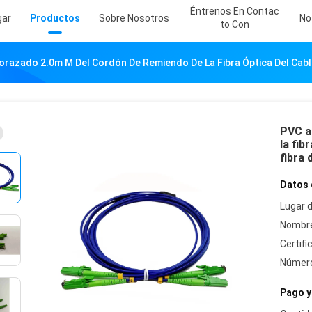
Éntrenos En Contac
gar
Productos
Sobre Nosotros
No
To Con
orazado 2.0m M Del Cordón De Remiendo De La Fibra Óptica Del Cab
PVC a
la fib
fibra
Datos 
Lugar d
Nombre
Certifi
Número
Pago y