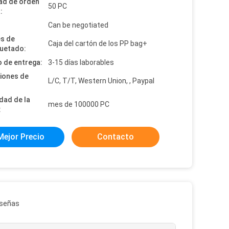
ad de orden
50 PC
:
:
Can be negotiated
es de
Caja del cartón de los PP bag+
uetado:
 de entrega:
3-15 días laborables
iones de
L/C, T/T, Western Union, , Paypal
dad de la
mes de 100000 PC
:
Mejor Precio
Contacto
eseñas