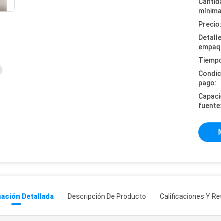
Cantid
mínima
Precio
Detall
empaq
Tiempo
Condic
pago:
Capaci
fuente
ación Detallada
Descripción De Producto
Calificaciones Y R