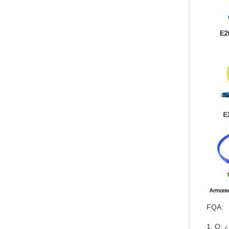
FQA:
1. Q: 