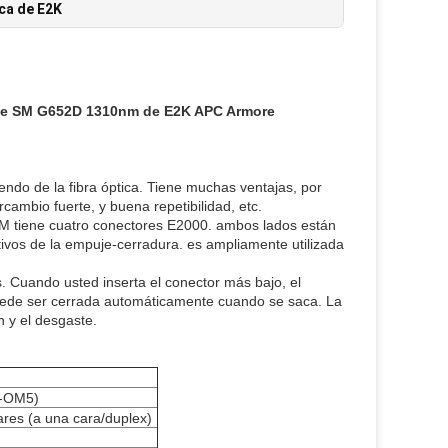
ca de E2K
cable SM G652D 1310nm de E2K APC Armore
do de la fibra óptica. Tiene muchas ventajas, por
rcambio fuerte, y buena repetibilidad, etc.
SM tiene cuatro conectores E2000. ambos lados están
itivos de la empuje-cerradura. es ampliamente utilizada
as. Cuando usted inserta el conector más bajo, el
a puede ser cerrada automáticamente cuando se saca. La
n y el desgaste.
1-OM5)
lares (a una cara/duplex)