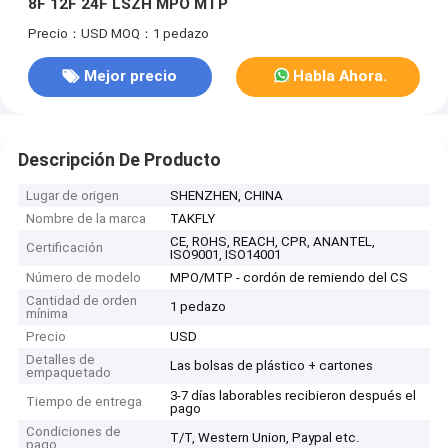
8F 12F 24F LSZH MPO MTP
Precio：USD
MOQ：1 pedazo
Mejor precio
Habla Ahora.
Descripción De Producto
Lugar de origen
SHENZHEN, CHINA
Nombre de la marca
TAKFLY
CE, ROHS, REACH, CPR, ANANTEL,
Certificación
ISO9001, ISO14001
Número de modelo
MPO/MTP - cordón de remiendo del CS
Cantidad de orden
1 pedazo
mínima
Precio
USD
Detalles de
Las bolsas de plástico + cartones
empaquetado
3-7 días laborables recibieron después el
Tiempo de entrega
pago
Condiciones de
T/T, Western Union, Paypal etc.
pago