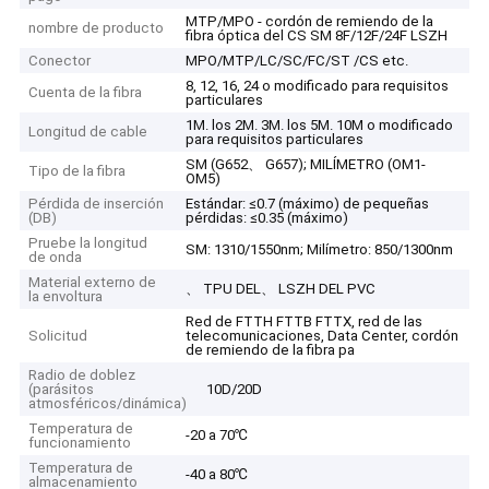
MTP/MPO - cordón de remiendo de la
nombre de producto
fibra óptica del CS SM 8F/12F/24F LSZH
Conector
MPO/MTP/LC/SC/FC/ST /CS etc.
8, 12, 16, 24 o modificado para requisitos
Cuenta de la fibra
particulares
1M. los 2M. 3M. los 5M. 10M o modificado
Longitud de cable
para requisitos particulares
SM (G652、 G657); MILÍMETRO (OM1-
Tipo de la fibra
OM5)
Pérdida de inserción
Estándar: ≤0.7 (máximo) de pequeñas
(DB)
pérdidas: ≤0.35 (máximo)
Pruebe la longitud
SM: 1310/1550nm; Milímetro: 850/1300nm
de onda
Material externo de
、 TPU DEL、 LSZH DEL PVC
la envoltura
Red de FTTH FTTB FTTX, red de las
Solicitud
telecomunicaciones, Data Center, cordón
de remiendo de la fibra pa
Radio de doblez
(parásitos
10D/20D
atmosféricos/dinámica)
Temperatura de
-20 a 70℃
funcionamiento
Temperatura de
-40 a 80℃
almacenamiento