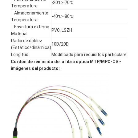
-20℃~70℃
patchcord de la fibra óptica
Temperatura
Almacenamiento
-40℃~80℃
coleta de la fibra óptica
Temperatura
Envoltura externa
PVC, LSZH
adaptador de la fibra óptica
Material
Radio de doblez
10D/20D
conector de la fibra óptica
(Estático/dinámica)
Longitud
Modificado para requisitos particulares
atenuador de la fibra óptica
Cordón de remiendo de la fibra óptica MTP/MPO-CS -
imágenes del producto:
Caja de la terminación de la fibra óptica
El panel de remiendo de la fibra óptica
Módulo óptico del transmisor-receptor
convertidor de los medios de la fibra óptica
Interruptor de la fibra de Ethernet