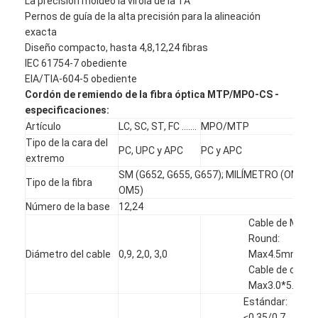
La precisión moldeó la virola de la TA
Pernos de guía de la alta precisión para la alineación
exacta
Diseño compacto, hasta 4,8,12,24 fibras
IEC 61754-7 obediente
EIA/TIA-604-5 obediente
Cordón de remiendo de la fibra óptica MTP/MPO-CS -
especificaciones:
Artículo
LC, SC, ST, FC .......
MPO/MTP
Tipo de la cara del
PC, UPC y APC
PC y APC
extremo
SM (G652, G655, G657); MILÍMETRO (OM1-
Tipo de la fibra
OM5)
Número de la base
12,24
Cable de Mini
Hogar
Round:
Diámetro del cable
0,9, 2,0, 3,0
Max4.5mm;
Productos
Cable de cinta:
Max3.0*5.0mm
Sobre nosotros
Estándar:
≤0.35/0.7