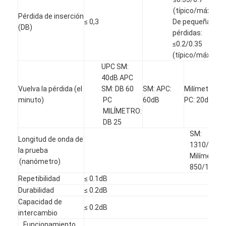
Viaje de la fábrica
(típico/máximo)
Pérdida de inserción
≤ 0,3
De pequeñas
(DB)
Control de calidad
pérdidas:
≤0.2/0.35
Éntrenos en contacto con
(típico/máximo)
UPC SM:
Noticias
40dB APC
Vuelva la pérdida (el
SM: DB 60
SM: APC:
Milímetro:
Habla Ahora.
minuto)
PC
60dB
PC: 20dB
MILÍMETRO:
DB 25
SM:
Longitud de onda de
MPO MTP
1310/1550
la prueba
Milímetro:
(nanómetro)
WDM MUX DEMUX
850/1300
Repetibilidad
≤ 0.1dB
divisor del plc de la fibra óptica
Durabilidad
≤ 0.2dB
Capacidad de
≤ 0.2dB
cable de fribra óptica
intercambio
Funcionamiento