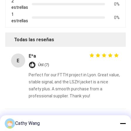
2
0%
estrellas
1
0%
estrellas
Todas las reseñas
E*a
E
Útil (7)
Perfect for our FTTH project in Lyon. Great value,
stable signal, and the LSZH jacket is a nice
safety plus. A smooth purchase from a
professional supplier. Thank you!
L*k
L
Cathy Wang
trustpilot.com
Útil (17)