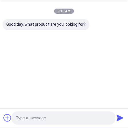
good product !
9:13 AM
Good day, what product are you looking for?
F*k
F
Útil (26)
Thank you so much! The patch cords exceeded
my expectations. Perfect for our needs, reliable,
and delivered promptly. Very grateful for your
excellent products.
Etiquetas:
3.0m m MPO MTP
8F MPO MTP
OM3 MPO MTP